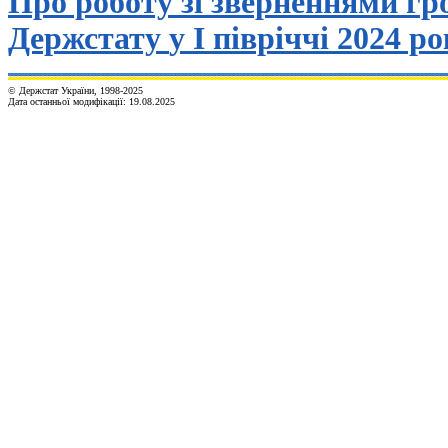
Про роботу зі зверненнями гр
Держстату
у І півріччі 2024 р
© Держстат України, 1998-20
25
Дата останньої модифікації:
19.08.2025