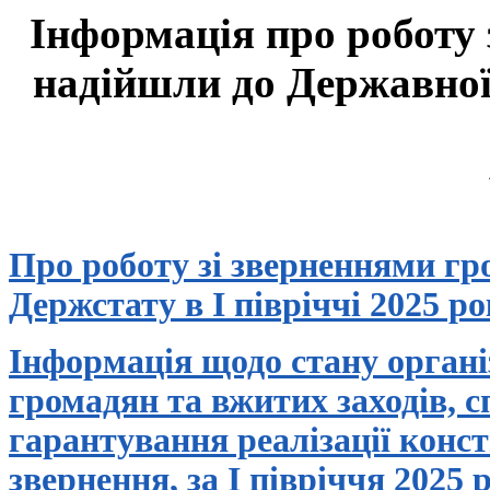
Інформація про роботу 
надійшли до Державної
Про роботу зі зверненнями гр
Держстату в
І півріччі 202
5
ро
Інформація щодо стану органі
громадян та вжитих заходів, 
гарантування реалізації конс
звернення, за
I півріччя
20
2
5