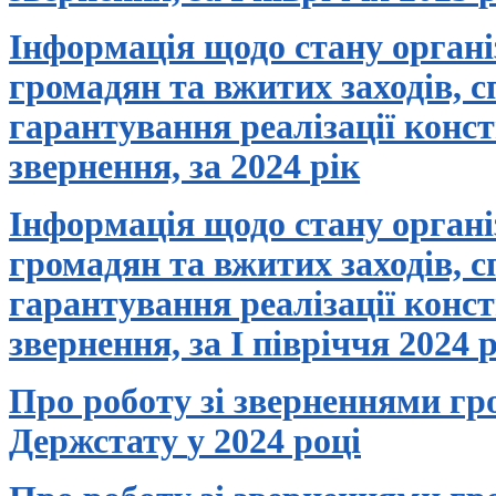
Інформація щодо стану органі
громадян та вжитих заходів, 
гарантування реалізації конс
звернення, за
20
24
рік
Інформація щодо стану органі
громадян та вжитих заходів, 
гарантування реалізації конс
звернення, за
I півріччя
20
24
Про роботу зі зверненнями гр
Держстату
у 202
4
році