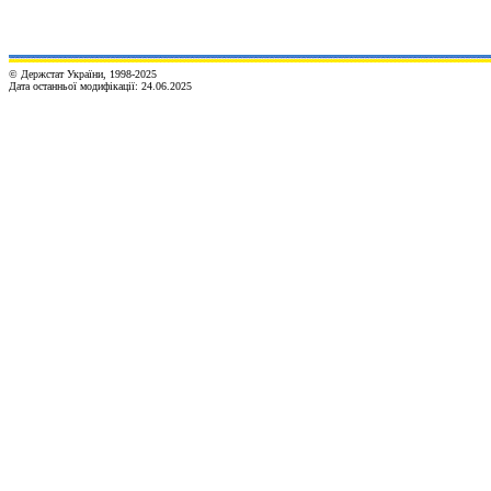
© Держстат України, 1998-20
2
5
Дата останньої модифікації:
24.06.2025