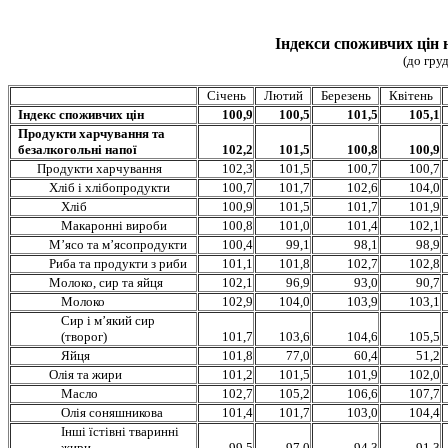
Індекси споживчих цін 
(до гру
Cічень
Лютий
Березень
Квітень
Індекс споживчих цін
100,9
100,5
101,5
105,1
Продукти харчування та
безалкогольні напої
102,2
101,5
100,8
100,9
Продукти харчування
102,3
101,5
100,7
100,7
Хліб і хлібопродукти
100,7
101,7
102,6
104,0
Хліб
100,9
101,5
101,7
101,9
Макаронні вироби
100,8
101,0
101,4
102,1
М’ясо та м’ясопродукти
100,4
99,1
98,1
98,9
Риба та продукти з риби
101,1
101,8
102,7
102,8
Молоко, сир та яйця
102,1
96,9
93,0
90,7
Молоко
102,9
104,0
103,9
103,1
Сир і м’який сир
(творог)
101,7
103,6
104,6
105,5
Яйця
101,8
77,0
60,4
51,2
Олія та жири
101,2
101,5
101,9
102,0
Масло
102,7
105,2
106,6
107,7
Олія соняшникова
101,4
101,7
103,0
104,4
Інші їстівні тваринні
жири
99,5
97,0
94,3
91,3