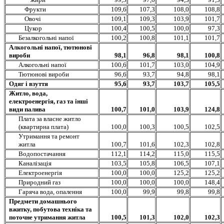
Фрукти
109,6
107,3
108,0
108,8
Овочі
109,1
109,3
103,9
101,7
Цукор
100,4
100,5
100,0
97,3
Безалкогольні напої
100,2
100,8
101,1
101,7
Алкогольні напої, тютюнові
вироби
98,1
96,8
98,1
100,8
Алкогольні напої
100,6
101,7
103,0
104,9
Тютюнові вироби
96,6
93,7
94,8
98,1
Одяг і взуття
95,6
93,7
103,7
105,5
Житло, вода,
електроенергія, газ та інші
види палива
100,7
101,0
103,9
124,8
Плата за власне житло
(квартирна плата)
100,0
100,3
100,5
102,5
Утримання та ремонт
житла
100,7
101,6
102,3
102,8
Водопостачання
112,1
114,2
115,0
115,5
Каналізація
103,5
105,8
106,5
107,1
Електроенергія
100,0
100,0
125,2
125,2
Природний газ
100,0
100,0
100,0
148,4
Гаряча вода, опалення
100,0
99,9
99,8
99,8
Предмети домашнього
вжитку, побутова техніка та
поточне утримання житла
100,5
101,3
102,0
102,3