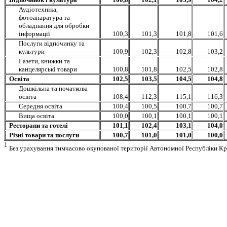
Аудіотехніка,
фотоапаратура та
обладнання для обробки
інформації
100,3
101,3
101,8
101,6
Послуги відпочинку та
культури
100,9
102,3
102,8
103,2
Газети, книжки та
канцелярські товари
100,8
101,8
102,5
102,8
Освіта
102,5
103,5
104,5
104,8
Дошкільна та початкова
освіта
108,4
112,3
115,1
116,3
Середня освіта
100,4
100,5
100,7
100,7
Вища освіта
100,0
100,1
100,1
100,1
Ресторани та готелі
101,1
102,4
103,1
104,0
Різні товари та послуги
100,7
101,0
101,0
100,0
1
Без урахування тимчасово окупованої території Автономної Республіки Кри