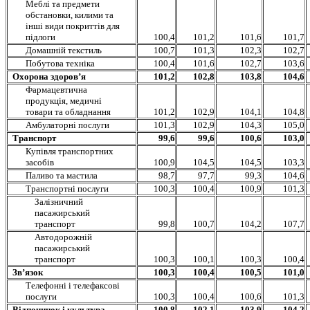
Меблі та предмети
обстановки, килими та
інші види покриттів для
підлоги
100,4
101,2
101,6
101,7
Домашній текстиль
100,7
101,3
102,3
102,7
Побутова техніка
100,4
101,6
102,7
103,6
Охорона здоров’я
101,2
102,8
103,8
104,6
Фармацевтична
продукція, медичні
товари та обладнання
101,2
102,9
104,1
104,8
Амбулаторні послуги
101,3
102,9
104,3
105,0
Транспорт
99,6
99,6
100,6
103,0
Купівля транспортних
засобів
100,9
104,5
104,5
103,3
Паливо та мастила
98,7
97,7
99,3
104,6
Транспортні послуги
100,3
100,4
100,9
101,3
Залізничний
пасажирський
транспорт
99,8
100,7
104,2
107,7
Автодорожній
пасажирський
транспорт
100,3
100,1
100,3
100,4
Зв’язок
100,3
100,4
100,5
101,0
Телефонні і телефаксові
послуги
100,3
100,4
100,6
101,3
Відпочинок і культура
100,8
102,1
103,9
104,2