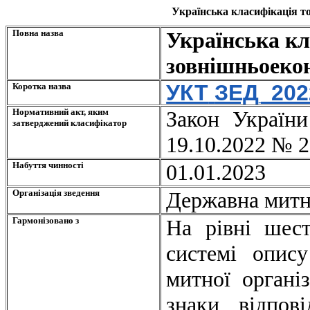
Українська класифікація то
Повна назва
Українська кл
зовнішньоекон
УКТ
ЗЕД_202
Коротка назва
Нормативний акт, яким
Закон Україн
затверджений класифікатор
19.10.2022 № 
Набуття чинності
01.01.2023
Організація зведення
Державна митн
Гармонізовано з
На рівні шест
системі опису
митної організ
знаки відпов