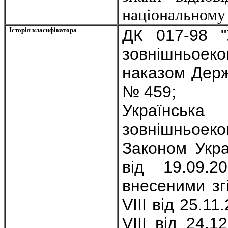
національному 
Історія класифікатора
ДК 017-98 "У
зовнішньоеко
наказом Держ
№ 459;
Українсь
зовнішньоеко
Законом Укра
від 19.09.
внесеними зг
VIII від 25.1
VIII від 24.