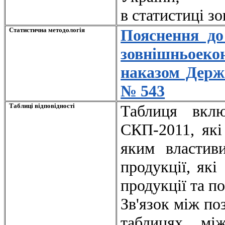
в статистиці зо
Статистична методологія
Пояснення до
зовнішньоеко
наказом Держа
№ 543
Таблиці відповідності
Таблиця вкл
СКП-2011, які
яким властив
продукції, як
продукції та п
Зв'язок між по
таблицях мі