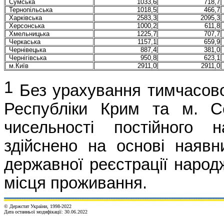
Сумська
1033,6
718,7
Тернопільська
1018,5
466,7
Харківська
2583,3
2095,3
Херсонська
1000,2
611,8
Хмельницька
1225,7
707,7
Черкаська
1157,1
659,9
Чернівецька
887,4
381,0
Чернігівська
950,8
623,1
м.Київ
2911,0
2911,0
1
Без урахування тимчасово
Республіки Крим та м. С
чисельності постійного
здійснено на основі наявн
державної реєстрації народж
місця проживання.
© Держстат України, 1998-202
2
Дата останньої модифікації:
30.06.2022