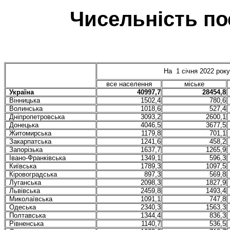
Чисельність по
На 1 січня 2022 року
все населення
міське
Україна
40997,7
28454,8
Вінницька
1502,4
780,6
Волинська
1018,6
527,4
Дніпропетровська
3093,2
2600,1
Донецька
4046,5
3677,5
Житомирська
1179,8
701,1
Закарпатська
1241,6
458,2
Запорізька
1637,7
1265,9
Івано-Франківська
1349,1
596,3
Київська
1789,3
1097,5
Кіровоградська
897,3
569,8
Луганська
2098,3
1827,9
Львівська
2459,8
1493,4
Миколаївська
1091,1
747,8
Одеська
2340,3
1563,3
Полтавська
1344,4
836,3
Рівненська
1140,7
536,5